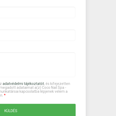
az
adatvédelmi tájékoztatót
, és kifejezetten
egadott adataimat a(z) Coco Nail Spa -
 munkatársai kapcsolatba lépjenek velem a
én.
*
KÜLDÉS