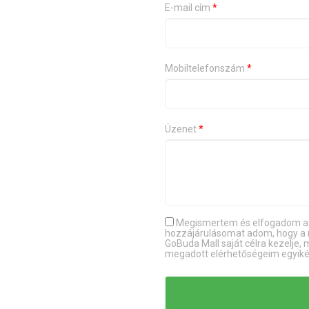
E-mail cím
*
Mobiltelefonszám
*
Üzenet
*
Megismertem és elfogadom 
hozzájárulásomat adom, hogy a m
GoBuda Mall saját célra kezelje,
megadott elérhetőségeim egyik