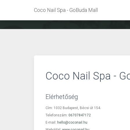
Coco Nail Spa - GoBuda Mall
Coco Nail Spa - G
Elérhetőség
Cím: 1032 Budapest, Bécsi út 154.
Telefonszám:
06707847172
E-mail:
hello@coconail.hu
Weboldal:
www.coconail.hu